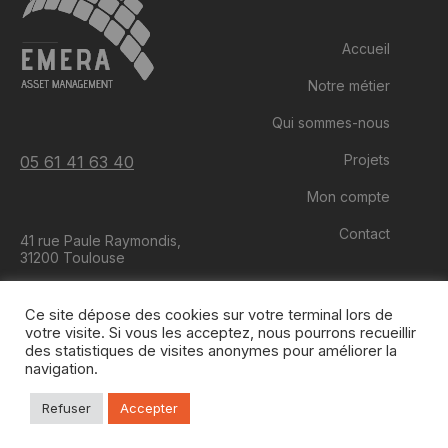
Accueil
Notre métier
Qui sommes-nous
Projets
05 61 41 63 40
Mon compte
Contact
41 rue Paule Raymondis,
31200 Toulouse
Ce site dépose des cookies sur votre terminal lors de
votre visite. Si vous les acceptez, nous pourrons recueillir
des statistiques de visites anonymes pour améliorer la
navigation.
© 2020 Emera - Tous droits réservés |
Mentions légales
| Réalisation :
Agence Pure
Refuser
Accepter