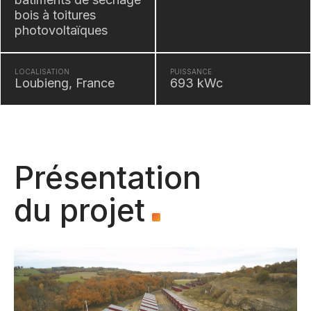
bois à toitures
photovoltaïques
LOCALISATION
PUISSANCE
Loubieng, France
693 kWc
Présentation
du projet